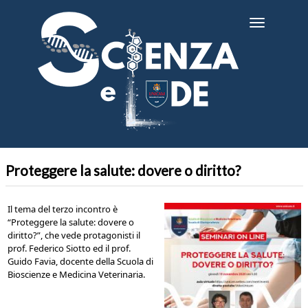
Salta
al
Toggle
contenuto
navigatio
principale
Proteggere la salute: dovere o diritto?
Il tema del terzo incontro è
“Proteggere la salute: dovere o
diritto?”, che vede protagonisti il
prof. Federico Siotto ed il prof.
Guido Favia, docente della Scuola di
Bioscienze e Medicina Veterinaria.