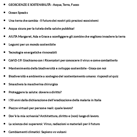
GEOSCIENZE E SOSTENIBILITÀ - Acqua, Terra, Fuoco
Ocean Speaks
Una terra che cambia - Il futuro dei nostri più preziosi ecosistemi
Acqua sicura per la tutela della salute pubblica!
AIUTA Margaret, Ada e Grace a sconfiggere gli zombie che vogliono invadere la terra
Legumi per un mondo sostenibile
Tecnologie energetiche rinnovabili
CoViD-19: Giochiamo con i Ricercatori per conoscere il virus e come combatterlo
Mantenimento della biodiversità e sviluppo sostenibile - Gioca con noi
Biodiversità e ambiente a sostegno del sostentamento umano: rispondi al quiz
Smaschera la mascherina chirurgica
Proteggere la salute: dovere o diritto?
I 50 anni dalla dichiarazione dell’eradicazione della malaria in Italia
Piazze virtuali per persone reali: quale lavoro?
Dov'è la mia scrivania? Architettura, diritto e (non) luogo di lavoro.
La scienza dei supereroi: Virus, radiazioni e materiali per il futuro
Cambiamenti climatici: Sapiens vs vulcani