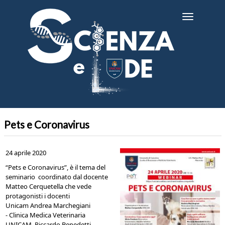
Salta
al
Toggle
contenuto
navigatio
principale
Pets e Coronavirus
24 aprile 2020
“Pets e Coronavirus”, è il tema del
seminario coordinato dal docente
Matteo Cerquetella che vede
protagonisti i docenti
Unicam Andrea Marchegiani
- Clinica Medica Veterinaria
UNICAM, Riccardo Benedetti -