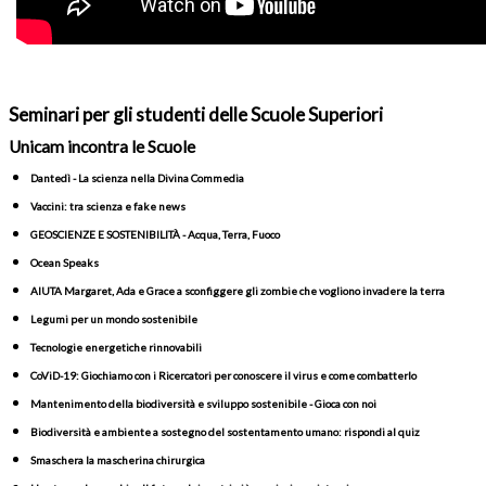
Seminari per gli studenti delle Scuole Superiori
Unicam incontra le Scuole
Dantedì - La scienza nella Divina Commedia
Vaccini: tra scienza e fake news
GEOSCIENZE E SOSTENIBILITÀ - Acqua, Terra, Fuoco
Ocean Speaks
AIUTA Margaret, Ada e Grace a sconfiggere gli zombie che vogliono invadere la terra
Legumi per un mondo sostenibile
Tecnologie energetiche rinnovabili
CoViD-19: Giochiamo con i Ricercatori per conoscere il virus e come combatterlo
Mantenimento della biodiversità e sviluppo sostenibile - Gioca con noi
Biodiversità e ambiente a sostegno del sostentamento umano: rispondi al quiz
Smaschera la mascherina chirurgica