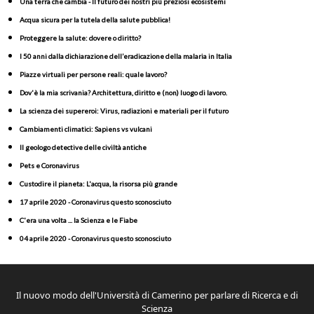
Una terra che cambia - Il futuro dei nostri più preziosi ecosistemi
Acqua sicura per la tutela della salute pubblica!
Proteggere la salute: dovere o diritto?
I 50 anni dalla dichiarazione dell’eradicazione della malaria in Italia
Piazze virtuali per persone reali: quale lavoro?
Dov'è la mia scrivania? Architettura, diritto e (non) luogo di lavoro.
La scienza dei supereroi: Virus, radiazioni e materiali per il futuro
Cambiamenti climatici: Sapiens vs vulcani
Il geologo detective delle civiltà antiche
Pets e Coronavirus
Custodire il pianeta: L'acqua, la risorsa più grande
17 aprile 2020 - Coronavirus questo sconosciuto
C'era una volta ... la Scienza e le Fiabe
04 aprile 2020 - Coronavirus questo sconosciuto
Il nuovo modo dell'Università di Camerino per parlare di Ricerca e di
Scienza