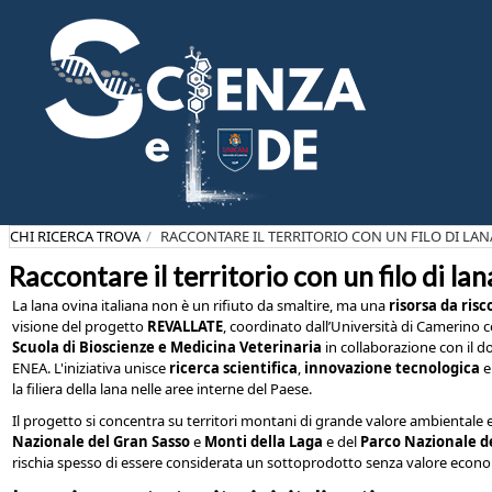
Salta
al
contenuto
principale
CHI RICERCA TROVA
RACCONTARE IL TERRITORIO CON UN FILO DI LAN
Raccontare il territorio con un filo di lan
La lana ovina italiana non è un rifiuto da smaltire, ma una
risorsa da risc
visione del progetto
REVALLATE
, coordinato dall’Università di Camerino c
Scuola di Bioscienze e Medicina Veterinaria
in collaborazione con il d
ENEA. L'iniziativa unisce
ricerca scientifica
,
innovazione tecnologica
e
la filiera della lana nelle aree interne del Paese.
Il progetto si concentra su territori montani di grande valore ambientale e
Nazionale del Gran Sasso
e
Monti della Laga
e del
Parco Nazionale de
rischia spesso di essere considerata un sottoprodotto senza valore econ