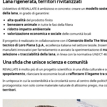
Lana rigenerata, territori rivitalizzati
L’obiettivo di REVALLATE è ambizioso e concreto: creare un
modello soste
della lana
, in grado di garantire:
alta qualità
del prodotto finito
benessere animale
in tutte le fasi della filiera
ridotto impatto ambientale
valorizzazione economica e sociale
delle comunità locali
Il progetto è realizzato in collaborazione con il
Consorzio Biella The Wo
tecnico di Loro Piana S.p.A
., eccellenza italiana nel settore tessile. Ins
manufatti innovativi per l’arredamento e avviato la sperimentazione di
nu
selezione
e
tracciabilità della lana
, in linea con la normativa UNI/CT 46
Una sfida che unisce scienza e comunità
REVALLATE è molto più di un progetto scientifico: è una sfida culturale e s
spopolamento
, rilanciare le economie locali e
rafforzare il legame tra 
In un’epoca in cui la sostenibilità e la circolarità sono al centro delle politi
protagonista: non solo come materiale naturale di altissimo pregio, ma 
territori
.
revallate