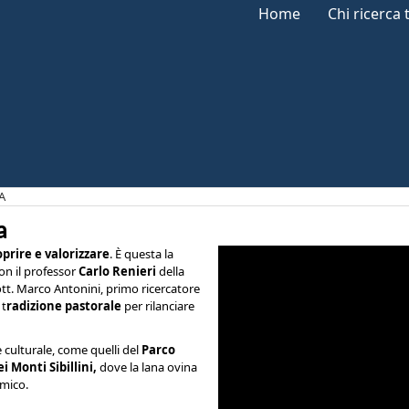
Home
Chi ricerca 
A
a
oprire e valorizzare
. È questa la
on il professor
Carlo Renieri
della
ott. Marco Antonini, primo ricercatore
 t
radizione pastorale
per rilanciare
 culturale, come quelli del
Parco
i Monti Sibillini,
dove la lana ovina
omico.