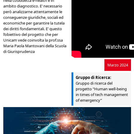
nella cosiddetta e-health e in
ambito diagnostico. E’ necessario
però analizzarne attentamente le
conseguenze giuridiche, sociali ed
economiche per garantire la tutela
dei diritti fondamentali. E’ questo
l’obiettivo del progetto che per
Unicam vede coinvolta la prof.ssa
Maria Paola Mantovani della Scuola
di Giurisprudenza
Marzo 2024
Gruppo di Ricerca:
Gruppo di ricerca del
progetto “Human well-being
in times of tech management
of emergency”
AI-
ehealth_evidenza.jpg