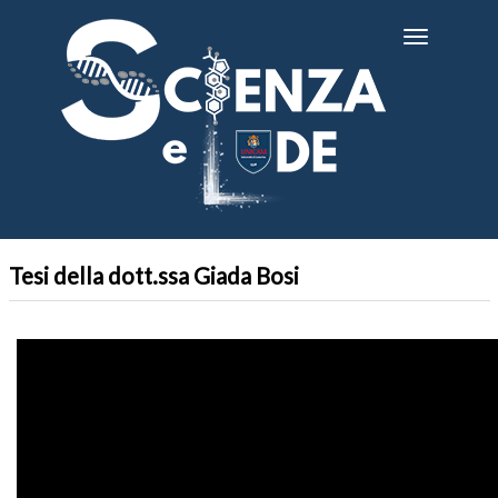
Salta
al
Toggle
contenuto
navigatio
principale
Tesi della dott.ssa Giada Bosi