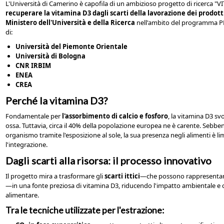
L'Università di Camerino è capofila di un ambizioso progetto di ricerca "
recuperare la vitamina D3 dagli scarti della lavorazione dei prodott
Ministero dell'Università e della Ricerca
nell'ambito del programma PRI
di:
Università del Piemonte Orientale
Università di Bologna
CNR IRBIM
ENEA
CREA
Perché la vitamina D3?
Fondamentale per
l'assorbimento di calcio e fosforo
, la vitamina D3 sv
ossa. Tuttavia, circa il 40% della popolazione europea ne è carente. Sebb
organismo tramite l'esposizione al sole, la sua presenza negli alimenti è l
l'integrazione.
Dagli scarti alla risorsa: il processo innovativo
Il progetto mira a trasformare gli
scarti ittici
—che possono rappresentare 
—in una fonte preziosa di vitamina D3, riducendo l'impatto ambientale e c
alimentare.
Tra le tecniche utilizzate per l'estrazione: