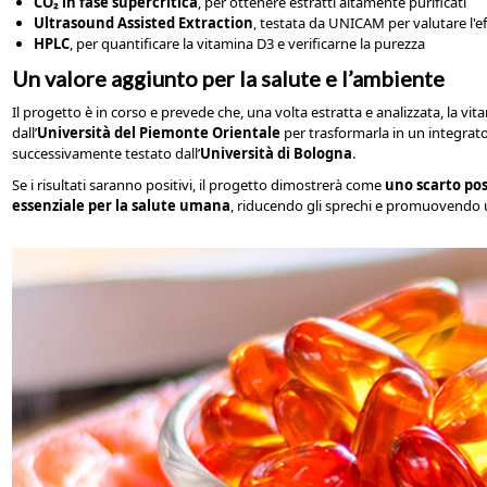
CO₂ in fase supercritica
, per ottenere estratti altamente purificati
Ultrasound Assisted Extraction
, testata da UNICAM per valutare l'eff
HPLC
, per quantificare la vitamina D3 e verificarne la purezza
Un valore aggiunto per la salute e l’ambiente
Il progetto è in corso e prevede che, una volta estratta e analizzata, la v
dall’
Università del Piemonte Orientale
per trasformarla in un integrato
successivamente testato dall’
Università di Bologna
.
Se i risultati saranno positivi, il progetto dimostrerà come
uno scarto pos
essenziale per la salute umana
, riducendo gli sprechi e promuovendo u
evidenza_vitaminaD.jpg