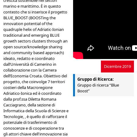
crescita sostenibile nei settori
marino e marittimo. È in questo
contesto che si inserisce il progetto
BLUE_BOOST (BOOSTing the
innovation potential of the
quadruple helix of Adriatic-Ionian
traditional and emerging BLUE
growth sectors clusters through an
open source/knowledge sharing
and community based approach)
ideato, redatto e coordinato
dall’Università di Camerino in
Dicembre 2019
collaborazione con la Camera
dell’Economia Croata. Obiettivo del
Gruppo di Ricerca:
progetto, che coinvolge 7 territori
Gruppo di ricerca “Blue
costieri della Macroregione
Boost”
Adriatico-Ionica ed è coordinato
dalla prof.ssa Diletta Romana
Cacciagrano, della sezione di
Informatica della Scuola di Scienze e
Tecnologie, , è quello di rafforzare il
potenziale di trasferimento di
conoscenze e di cooperazione tra
gli attori chiave dell'innovazione sia