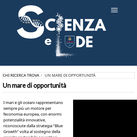
Salta
al
Toggle
contenuto
navigatio
principale
CHI RICERCA TROVA
UN MARE DI OPPORTUNITÀ
Un mare di opportunità
I mari e gli oceani rappresentano
sempre più un motore per
l’economia europea, con enormi
potenzialità innovative,
riconosciute dalla strategia “Blue
Growth” volta al sostegno della