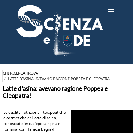
Salta
al
Toggle
contenuto
navigatio
principale
CHI RICERCA TROVA
LATTE D'ASINA: AVEVANO RAGIONE POPPEA E CLEOPATRA!
Latte d'asina: avevano ragione Poppea e
Cleopatra!
Le qualità nutrizionali, terapeutiche
e cosmetiche del latte di asina,
conosciute fin dall’epoca egizia e
romana, con i famosi bagni di