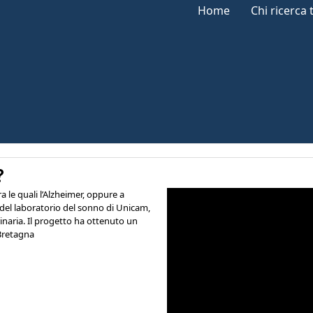
Home
Chi ricerca 
?
le quali l’Alzheimer, oppure a
i del laboratorio del sonno di Unicam,
rinaria. Il progetto ha ottenuto un
Bretagna