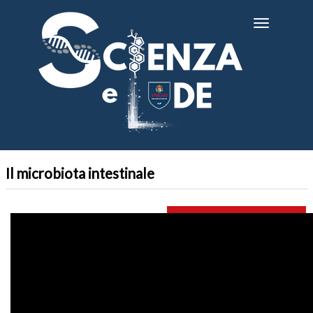
Salta
al
Toggle
contenuto
navigatio
principale
Il microbiota intestinale