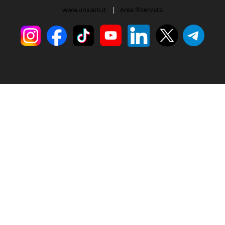
www.unicam.it
|
Area Riservata