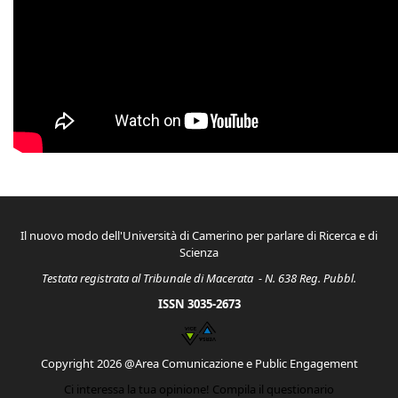
La Scienza in pillole con la
prof.ssa Stefania Silvi della Scuola
di Bioscienze e Medicina
Veterinaria
Il nuovo modo dell'Università di Camerino per parlare di Ricerca e di
Scienza
Testata registrata al Tribunale di Macerata - N. 638 Reg. Pubbl.
ISSN 3035-2673
Copyright 2026 @Area Comunicazione e Public Engagement
Ci interessa la tua opinione! Compila il questionario