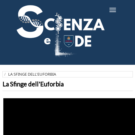
Salta
al
Toggle
contenuto
navigatio
principale
LA SFINGE DELL'EUFORBIA
La Sfinge dell'Euforbia