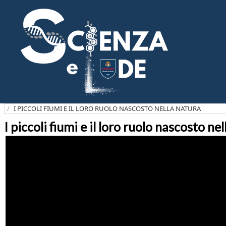
Salta
al
contenuto
principale
I PICCOLI FIUMI E IL LORO RUOLO NASCOSTO NELLA NATURA
I piccoli fiumi e il loro ruolo nascosto ne